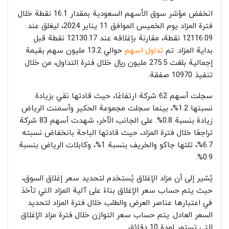
انخفض مؤشر سوق الأسهم السعودية بمقدار 16.1 نقطة خلال
فترة المزاد يوم الخميس الموافق 11 يناير 2024، ليغلق عند
12116.09 نقطة، مقارنة بإغلاقه عند 12130.17 نقطة قبل
بداية المزاد. تم
تداول اسهم
حوالي 13.2 مليون سهم بقيمة
إجمالية بلغت 275.5 مليون ريال خلال فترة التداول، من خلال
تنفيذ 10970 صفقة.
سجلت أسهم 62 شركة ارتفاعًا، حيث قادتها نقي بزيادة
نسبتها 1.2%، بينما سجلت مجموعة الحكير وأسمنت الرياض
زيادة بنسبة 0.8%. على الجانب الآخر، شهدت أسهم 83 شركة
تراجعًا خلال فترة المزاد، حيث قادتها الباحة بانخفاض نسبته
6.7%، تلتها جاكو والخريف بنسبة 1%، وكابلات الرياض بنسبة
0.9%.
يُشير إلى أن مزاد الإغلاق يُستخدم لتحديد سعر إغلاق السوق،
حيث يتم حساب سعر الإغلاق بناءً على آلية المزاد التي تأخذ
في اعتبارها عناصر العرض والطلب خلال فترة المزاد لتحديد
السعر العادل. يتم حساب سعر التوازن خلال فترة مزاد الإغلاق
التي تستمر لمدة 10 دقائق.