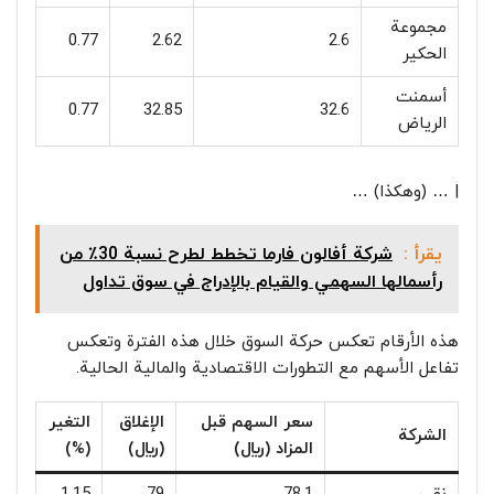
مجموعة
0.77
2.62
2.6
الحكير
أسمنت
0.77
32.85
32.6
الرياض
| … (وهكذا) …
يقرأ :
شركة أفالون فارما تخطط لطرح نسبة 30٪ من
رأسمالها السهمي والقيام بالإدراج في سوق تداول
هذه الأرقام تعكس حركة السوق خلال هذه الفترة وتعكس
تفاعل الأسهم مع التطورات الاقتصادية والمالية الحالية.
سعر السهم قبل
الإغلاق
التغير
الشركة
المزاد (ريال)
(ريال)
(%)