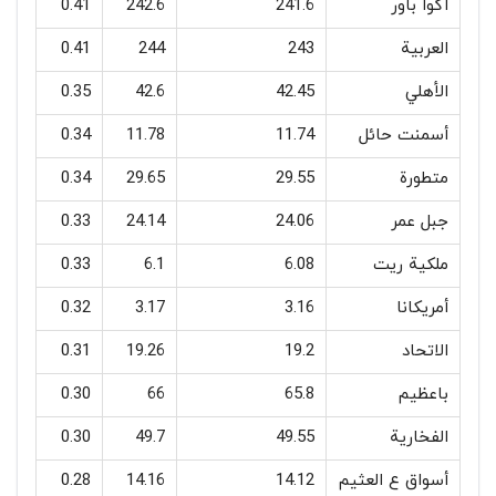
أكوا باور
241.6
242.6
0.41
العربية
243
244
0.41
الأهلي
42.45
42.6
0.35
أسمنت حائل
11.74
11.78
0.34
متطورة
29.55
29.65
0.34
جبل عمر
24.06
24.14
0.33
ملكية ريت
6.08
6.1
0.33
أمريكانا
3.16
3.17
0.32
الاتحاد
19.2
19.26
0.31
باعظيم
65.8
66
0.30
الفخارية
49.55
49.7
0.30
أسواق ع العثيم
14.12
14.16
0.28