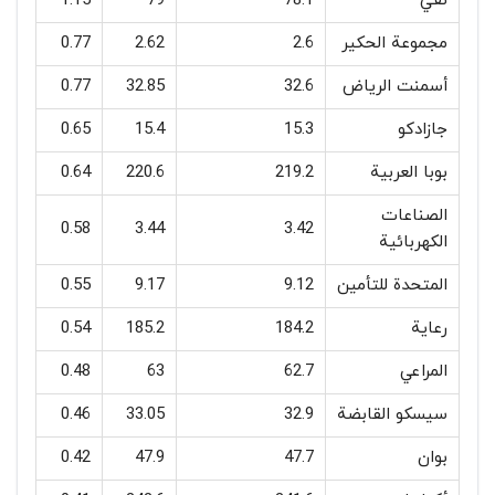
نقي
78.1
79
1.15
مجموعة الحكير
2.6
2.62
0.77
أسمنت الرياض
32.6
32.85
0.77
جازادكو
15.3
15.4
0.65
بوبا العربية
219.2
220.6
0.64
الصناعات
0.58
3.44
3.42
الكهربائية
المتحدة للتأمين
9.12
9.17
0.55
رعاية
184.2
185.2
0.54
المراعي
62.7
63
0.48
سيسكو القابضة
32.9
33.05
0.46
بوان
47.7
47.9
0.42