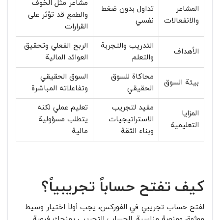
مشاعر مثل الخوف
المشاعر
تداول بدون ضغط
والطمع قد تؤثر على
والانفعالات
نفسي
القرارات
التدريب والتجربة
الربح الفعلي وتحقيق
الأهداف
والتعلم
العوائد المالية
محاكاة للسوق
السوق الحقيقي
بيئة السوق
الحقيقي
وتفاعلاته المباشرة
مفيد لتجريب
تعليم عملي لكنه
المزايا
الاستراتيجيات
يتطلب مسؤولية
التعليمية
وبناء الثقة
مالية
كيف تفتح حساباً تجريبياً؟
لفتح حساب تجريبي في الفوركس، يجب أولاً اختيار وسيط
موثوق ومنصة مناسبة. الحساب التجريبي يمنحك فرصة