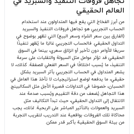
تجاهل فروقات التنفيذ والسبريد في
العالم الحقيقي
من أبرز الفخاخ التي يقع فيها المتداولون عند استخدام
الحساب التجريبي هو تجاهل فروقات التنفيذ والسبريد
(الفارق بين سعر الشراء وسعر البيع) التي تظهر بوضوح في
التداول الحقيقي. فالحساب التجريبي غالبًا ما يُظهر تنفيذًا
سريعًا للأوامر دون تأخير أو انزلاق سعري، بينما في السوق
الحقيقي قد تؤثر عوامل مثل السيولة والتقلبات على سرعة
التنفيذ، ما يُسبب اختلافًا في السعر الفعلي للصفقة. كذلك، لا
يشعر المتداول في الحساب التجريبي بأثر السبريد بشكل
حقيقي، ما يدفعه لوضع استراتيجيات لا تأخذ هذا العامل في
الحسبان، خصوصًا في التداولات قصيرة الأجل مثل السكالبينج.
هذا التجاهل يُضعف من دقة التقييم ويُسبب صدمة عند
الانتقال إلى التداول الحقيقي، حيث تبدأ التكاليف مثل
السبريد والعمولات بالتأثير المباشر على الربحية. لذلك، يجب
محاكاة تلك الفروقات بواقعية عند التدريب لتقريب التجربة
من بيئة السوق الحقيقية بأكبر قدر ممكن.