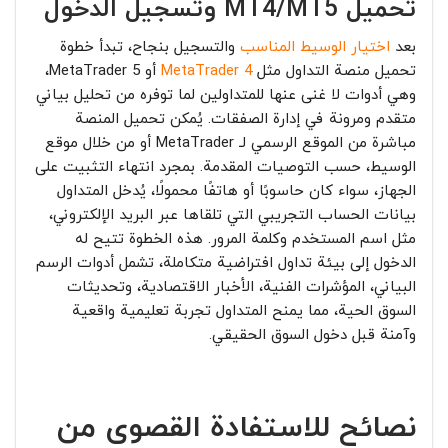
تحميل MT4/MT5 وتسجيل الدخول
بعد
اختيار الوسيط المناسب
والتسجيل بنجاح، تبدأ خطوة
تحميل منصة التداول مثل
MetaTrader 4
أو MetaTrader 5،
وهي أدوات لا غنى عنها للمتداولين لما توفره من تحليل بياني
متقدم ومرونة في إدارة الصفقات. يُمكن تحميل المنصة
مباشرة من الموقع الرسمي لـ MetaTrader أو من خلال موقع
الوسيط، حسب التوصيات المقدمة. بمجرد انتهاء التثبيت على
الجهاز، سواء كان حاسوبًا أو هاتفًا محمولًا، يُدخل المتداول
بيانات الحساب التجريبي التي تلقاها عبر البريد الإلكتروني،
مثل اسم المستخدم وكلمة المرور. هذه الخطوة تتيح له
الدخول إلى بيئة تداول افتراضية متكاملة، تشمل أدوات الرسم
البياني، المؤشرات الفنية، الأخبار الاقتصادية، وتحديثات
السوق الحية، مما يمنح المتداول تجربة تعليمية واقعية
وآمنة قبل دخول السوق الحقيقي.
نصائح للاستفادة القصوى من