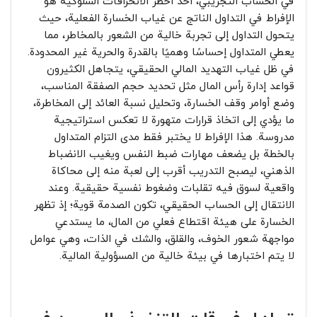
في الحساب التجريبي، أحد أخطر الانحرافات السلوكية هو
الإفراط في التداول الناتج عن غياب الخسارة الفعلية، حيث
يتحول التداول إلى تجربة خالية من الشعور بالمخاطر، مما
يعطي المتداول إحساسًا وهميًا بالقدرة والحرية غير المحدودة.
في ظل غياب التهديد المالي الحقيقي، يتجاهل الكثيرون
قواعد إدارة رأس المال مثل تحديد حجم الصفقة المناسب،
وضع أوامر وقف الخسارة، وتحليل نسبة العائد إلى المخاطرة،
ما يؤدي إلى اتخاذ قرارات متهورة لا تعكس استراتيجية
مدروسة. هذا الإفراط لا يختبر فقط مدى التزام المتداول
بالخطة بل يضعف مهارات ضبط النفس ويغيب الانضباط
الذهني، ليصبح التدريب أقرب إلى لعبة منه إلى محاكاة
واقعية لسوق فيه تقلبات وضغوط نفسية حقيقية. وعند
الانتقال إلى الحساب الحقيقي، تكون الصدمة قوية؛ إذ تظهر
الخسارة على هيئة اقتطاع فعلي من المال، ما يستدعي
مواجهة شعور الخوف، والقلق، والشك في الذات، وهي عوامل
لا يتم اختبارها في بيئة خالية من المسؤولية المالية.