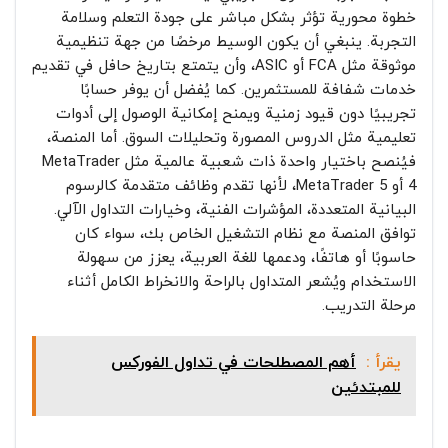
خطوة محورية تؤثر بشكل مباشر على جودة التعلم وسلامة
التجربة. ينبغي أن يكون الوسيط مرخصًا من جهة تنظيمية
موثوقة مثل FCA أو ASIC، وأن يتمتع بتاريخ حافل في تقديم
خدمات شفافة للمستثمرين. كما يُفضل أن يوفر حسابًا
تجريبيًا دون قيود زمنية ويمنح إمكانية الوصول إلى أدوات
تعليمية مثل الدروس المصورة وتحليلات السوق. أما المنصة،
فيُنصح باختيار واحدة ذات شعبية عالمية مثل MetaTrader
4 أو MetaTrader 5، لأنها تقدم وظائف متقدمة كالرسوم
البيانية المتعددة، المؤشرات الفنية، وخيارات التداول الآلي.
توافق المنصة مع نظام التشغيل الخاص بك، سواء كان
حاسوبًا أو هاتفًا، ودعمها للغة العربية، يعزز من سهولة
الاستخدام ويُشعر المتداول بالراحة والانخراط الكامل أثناء
مرحلة التدريب.
يقرأ :
أهم المصطلحات في تداول الفوركس
للمبتدئين