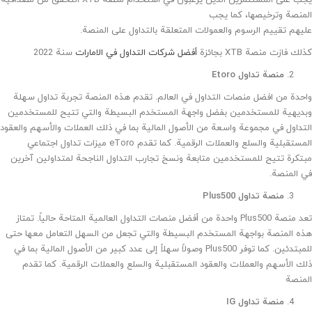
يجب على المستثمرين الذين يرغبون في استخدام منصة XTB التحقق من مصداقية
المنصة وترخيصها، كما يجب
عليهم تقييم الرسوم والعمولات المتعلقة بالتداول على المنصة.
كذلك فازت منصة XTB بجائزة
أفضل شركات التداول في الامارات
سنة 2022
منصة تداول Etoro
واحدة من افضل منصات التداول في العالم. تقدم هذه المنصة تجربة تداول سهلة
وبديهية للمستخدمين بفضل واجهة المستخدم البسيطة والتي تتيح للمستخدمين
التداول في مجموعة واسعة من الأصول المالية بما في ذلك العملات والأسهم والعقود
المستقبلية والسلع والعملات الرقمية. كما تقدم eToro ميزات تداول اجتماعي
مبتكرة تتيح للمستخدمين متابعة ونسخ تجارب التداول الناجحة لمتداولين آخرين
في المنصة.
منصة تداول Plus500
تعد منصة Plus500 واحدة من أفضل منصات التداول العالمية المتاحة حالياً. تمتاز
هذه المنصة بواجهة المستخدم البسيطة والتي تجعل من السهل التعامل معها حتى
للمبتدئين. كما توفر Plus500 وصولاً سهلاً إلى عدد كبير من الأصول المالية بما في
ذلك الأسهم والعملات والعقود المستقبلية والسلع والعملات الرقمية. كما تقدم
المنصة
منصة تداول IG