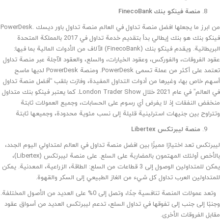
منصة فينكو بنك FinecoBank
من ابرز ما يجعلها افضل منصة تداول في العالم منصة تداول باور ديسك .PowerDesk
فينكو بنك هو بنك إيطالي بدأ بتقديم خدمة تداول في 2017 بالمملكة المتحدة
البريطانية. ويقدم فينكو بنك (FinecoBank) الآلاف من الأدوات المالية بما فيها:
عقود الفروقات، والفوركس، وعقود الخيارات، والسلع، والعقود الآجلة عبر منصة تداول
تعتمد على أكثر من عملة تسمى PowerDesk. ومنصة PowerDesk لديها ماسح
أسهم خاص بها، وغيرها من أدوات التداول المفيدة، وفازت بلقب “أفضل منصة تداول
في العالم” في عام 2021 خلال London Trader Show. كما يعتبر فينكو بنك متداول
منخفض النفقات إذ لا يفرض أي رسوم على الحسابات، وجميع العمولات ثابتة
وتتراوح بين جنيهات استرلينية قليلة إلى نسب مئوية محدودة، وجميعها ثابتة
منصة ليبرتكس Libertex
ليبرتكس تعد اختيارًا مميزًا بين افضل منصة تداول في العالم لمتداولي اليوم الجدد،
بالأخص أولئك المهتمون بالمضاربة على السلع. على منصة ليبرتكس (Libertex)،
يمكن للمتداولين الوصول إلى 3 قطاعات من السلع: الطاقة، الزراعية، المعدنية. يمكن
للمتداولين العرب تداول كل شيء من الغاز الطبيعي إلى السكر والقهوة.
وتعد عمولات المنصة تنافسية جدًا، وتصل إلى 0% على العديد من الأصول المختلفة.
وجنبًا إلى جنب إلى تفوقها في تداول السلع، تدعم ليبرتكس العديد من أسواق عقود
مقابل الفروقات الأخرى.